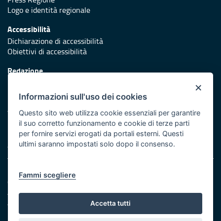
Logo e identità regionale
Accessibilità
Dichiarazione di accessibilità
Obiettivi di accessibilità
Redazione
Responsabili di pubblicazione
×
Informazioni sull'uso dei cookies
Protezione civile
Vai al sito di Protezione Civile Puglia
Questo sito web utilizza cookie essenziali per garantire
il suo corretto funzionamento e cookie di terze parti
Iniziativa finanziata con risorse del POR Puglia 2014/2020 -
per fornire servizi erogati da portali esterni. Questi
Asse XI
ultimi saranno impostati solo dopo il consenso.
Note legali
Fammi scegliere
Cookie e privacy
Amministrazione trasparente
Atti di notifica
Accetta tutti
Feed RSS