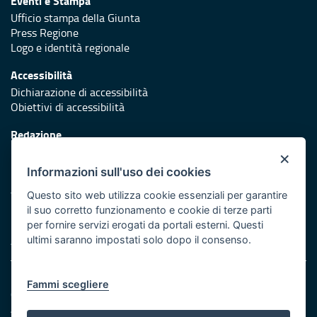
Eventi e Stampa
Ufficio stampa della Giunta
Press Regione
Logo e identità regionale
Accessibilità
Dichiarazione di accessibilità
Obiettivi di accessibilità
Redazione
Responsabili di pubblicazione
×
Informazioni sull'uso dei cookies
Protezione civile
Vai al sito di Protezione Civile Puglia
Questo sito web utilizza cookie essenziali per garantire
il suo corretto funzionamento e cookie di terze parti
Iniziativa finanziata con risorse del POR Puglia 2014/2020 -
per fornire servizi erogati da portali esterni. Questi
Asse XI
ultimi saranno impostati solo dopo il consenso.
Note legali
Fammi scegliere
Cookie e privacy
Amministrazione trasparente