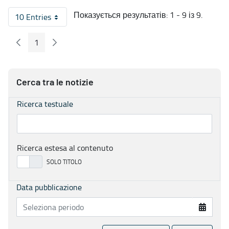
Показується результатів: 1 - 9 із 9.
10 Entries
На сторінку
1
Попередні сторінка
Наступна сторінка
Сторінка
Cerca tra le notizie
Ricerca testuale
Ricerca estesa al contenuto
Data pubblicazione