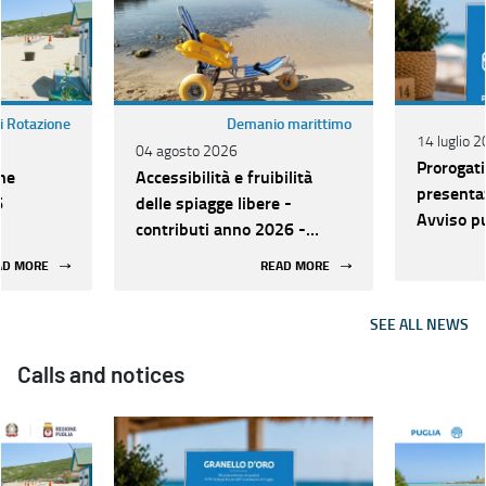
i Rotazione
Demanio marittimo
14 luglio 
04 agosto 2026
Prorogati
ne
Accessibilità e fruibilità
presenta
6
delle spiagge libere -
Avviso pu
contributi anno 2026 -
riconosci
Approvazione Graduatoria
AD MORE
READ MORE
Spiagge S
definitiva
Inclusive
“GRANEL
SEE ALL NEWS
Calls and notices