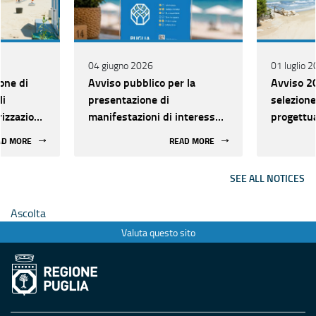
04 giugno 2026
01 luglio 
one di
Avviso pubblico per la
Avviso 20
li
presentazione di
selezione
orizzazione
manifestazioni di interesse
progettual
 della
finalizzate al riconoscimento
valorizza
AD MORE
READ MORE
di qualità delle Spiagge
libere de
Sostenibili e Inclusive di
SEE ALL NOTICES
Puglia “GRANELLO D’ORO” e
all’istituzione della Rete
Ascolta
delle Spiagge Sostenibili e
Valuta questo sito
Inclusive di Puglia