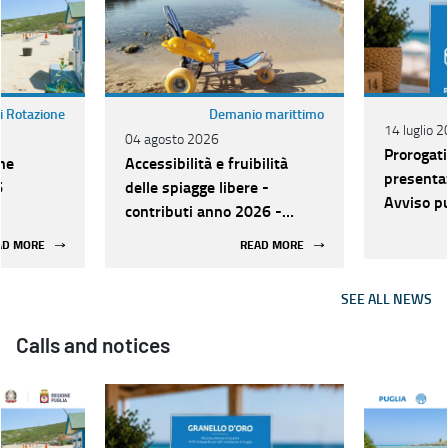
i Rotazione
Demanio marittimo
14 luglio 
04 agosto 2026
Prorogati
ne
Accessibilità e fruibilità
presenta
6
delle spiagge libere -
Avviso pu
contributi anno 2026 -
riconosci
Approvazione Graduatoria
AD MORE
READ MORE
Spiagge S
definitiva
Inclusive
“GRANEL
SEE ALL NEWS
Calls and notices