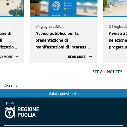
04 giugno 2026
01 luglio 
one di
Avviso pubblico per la
Avviso 20
li
presentazione di
selezione
orizzazione
manifestazioni di interesse
progettual
 della
finalizzate al riconoscimento
valorizza
AD MORE
READ MORE
di qualità delle Spiagge
libere de
Sostenibili e Inclusive di
SEE ALL NOTICES
Puglia “GRANELLO D’ORO” e
all’istituzione della Rete
Ascolta
delle Spiagge Sostenibili e
Valuta questo sito
Inclusive di Puglia