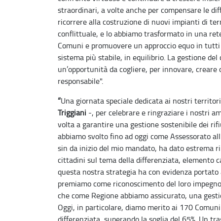
straordinari, a volte anche per compensare le diffi
ricorrere alla costruzione di nuovi impianti di t
conflittuale, e lo abbiamo trasformato in una rete
Comuni e promuovere un approccio equo in tutti i 
sistema più stabile, in equilibrio. La gestione del
un’opportunità da cogliere, per innovare, creare 
responsabile".
“
Una giornata speciale dedicata ai nostri territ
Triggiani
-, per celebrare e ringraziare i nostri am
volta a garantire una gestione sostenibile dei rifiut
abbiamo svolto fino ad oggi come Assessorato al
sin da inizio del mio mandato, ha dato estrema ri
cittadini sul tema della differenziata, elemento c
questa nostra strategia ha con evidenza portato 
premiamo come riconoscimento del loro impegno e
che come Regione abbiamo assicurato, una gestione 
Oggi, in particolare, diamo merito ai 170 Comuni 
differenziata, superando la soglia del 65%. Un tr