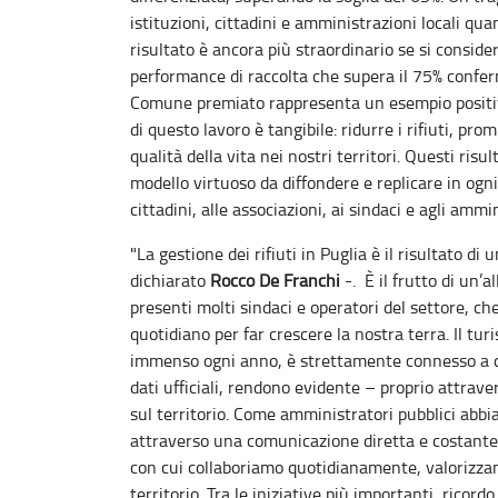
istituzioni, cittadini e amministrazioni locali qua
risultato è ancora più straordinario se si consi
performance di raccolta che supera il 75% confer
Comune premiato rappresenta un esempio positivo,
di questo lavoro è tangibile: ridurre i rifiuti, prom
qualità della vita nei nostri territori. Questi ris
modello virtuoso da diffondere e replicare in ogn
cittadini, alle associazioni, ai sindaci e agli amm
"La gestione dei rifiuti in Puglia è il risultato d
dichiarato
Rocco De Franchi
-. È il frutto di un’a
presenti molti sindaci e operatori del settore, c
quotidiano per far crescere la nostra terra. Il t
immenso ogni anno, è strettamente connesso a qu
dati ufficiali, rendono evidente – proprio attraver
sul territorio. Come amministratori pubblici abb
attraverso una comunicazione diretta e costante. 
con cui collaboriamo quotidianamente, valorizzan
territorio. Tra le iniziative più importanti, ricord