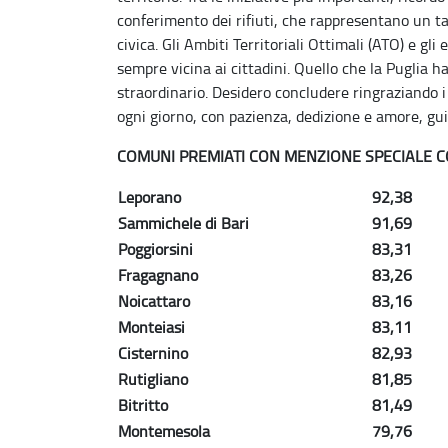
conferimento dei rifiuti, che rappresentano un t
civica. Gli Ambiti Territoriali Ottimali (ATO) e gli
sempre vicina ai cittadini. Quello che la Puglia ha
straordinario. Desidero concludere ringraziando i 
ogni giorno, con pazienza, dedizione e amore, gu
COMUNI PREMIATI CON MENZIONE SPECIALE C
Leporano
92,38
Sammichele di Bari
91,69
Poggiorsini
83,31
Fragagnano
83,26
Noicattaro
83,16
Monteiasi
83,11
Cisternino
82,93
Rutigliano
81,85
Bitritto
81,49
Montemesola
79,76