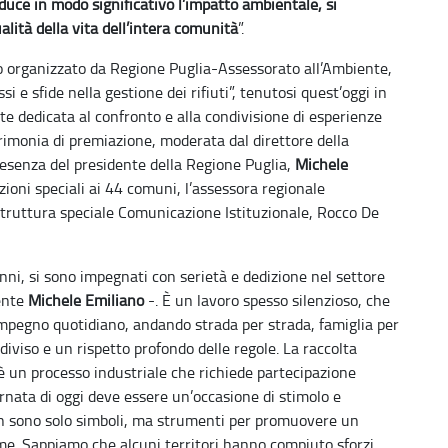
iduce in modo significativo l’impatto ambientale, si
ualità della vita dell’intera comunità
”
.
o organizzato da Regione Puglia-Assessorato all’Ambiente,
i e sfide nella gestione dei rifiuti”, tenutosi quest’oggi in
e dedicata al confronto e alla condivisione di esperienze
cerimonia di premiazione, moderata dal direttore della
presenza del presidente della Regione Puglia,
Michele
nzioni speciali ai 44 comuni, l’assessora regionale
a Struttura speciale Comunicazione Istituzionale, Rocco De
anni, si sono impegnati con serietà e dedizione nel settore
dente
Michele Emiliano
-. È un lavoro spesso silenzioso, che
 impegno quotidiano, andando strada per strada, famiglia per
diviso e un rispetto profondo delle regole. La raccolta
è un processo industriale che richiede partecipazione
ornata di oggi deve essere un’occasione di stimolo e
on sono solo simboli, ma strumenti per promuovere un
me. Sappiamo che alcuni territori hanno compiuto sforzi