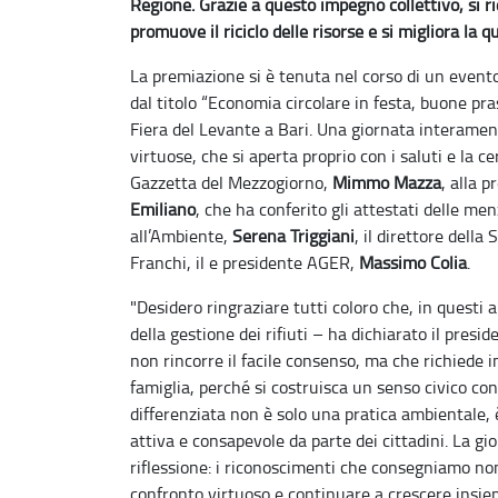
Regione.
Grazie a questo impegno collettivo, si r
promuove il riciclo delle risorse e si migliora la q
La premiazione si è tenuta nel corso di un event
dal titolo “Economia circolare in festa, buone prass
Fiera del Levante a Bari. Una giornata interament
virtuose, che si aperta proprio con i saluti e la 
Gazzetta del Mezzogiorno,
Mimmo Mazza
, alla 
Emiliano
, che ha conferito gli attestati delle me
all’Ambiente,
Serena Triggiani
, il direttore dell
Franchi, il e presidente AGER,
Massimo Colia
.
"Desidero ringraziare tutti coloro che, in questi 
della gestione dei rifiuti – ha dichiarato il presi
non rincorre il facile consenso, ma che richiede
famiglia, perché si costruisca un senso civico con
differenziata non è solo una pratica ambientale, 
attiva e consapevole da parte dei cittadini. La gi
riflessione: i riconoscimenti che consegniamo n
confronto virtuoso e continuare a crescere insie