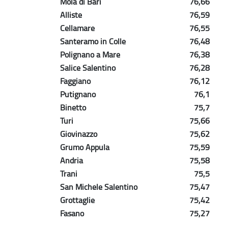
Mola di Bari
76,66
Alliste
76,59
Cellamare
76,55
Santeramo in Colle
76,48
Polignano a Mare
76,38
Salice Salentino
76,28
Faggiano
76,12
Putignano
76,1
Binetto
75,7
Turi
75,66
Giovinazzo
75,62
Grumo Appula
75,59
Andria
75,58
Trani
75,5
San Michele Salentino
75,47
Grottaglie
75,42
Fasano
75,27