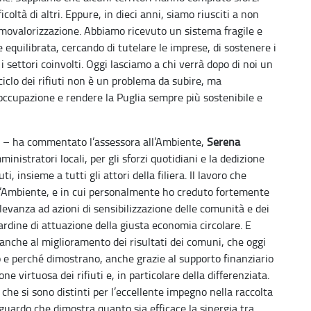
coltà di altri. Eppure, in dieci anni, siamo riusciti a non
ermovalorizzazione. Abbiamo ricevuto un sistema fragile e
 equilibrata, cercando di tutelare le imprese, di sostenere i
settori coinvolti. Oggi lasciamo a chi verrà dopo di noi un
 ciclo dei rifiuti non è un problema da subire, ma
occupazione e rendere la Puglia sempre più sostenibile e
ori – ha commentato l’assessora all’Ambiente,
Serena
ministratori locali, per gli sforzi quotidiani e la dedizione
i, insieme a tutti gli attori della filiera. Il lavoro che
l’Ambiente, e in cui personalmente ho creduto fortemente
levanza ad azioni di sensibilizzazione delle comunità e dei
ardine di attuazione della giusta economia circolare. E
anche al miglioramento dei risultati dei comuni, che oggi
 perché dimostrano, anche grazie al supporto finanziario
virtuosa dei rifiuti e, in particolare della differenziata.
che si sono distinti per l’eccellente impegno nella raccolta
aguardo che dimostra quanto sia efficace la sinergia tra