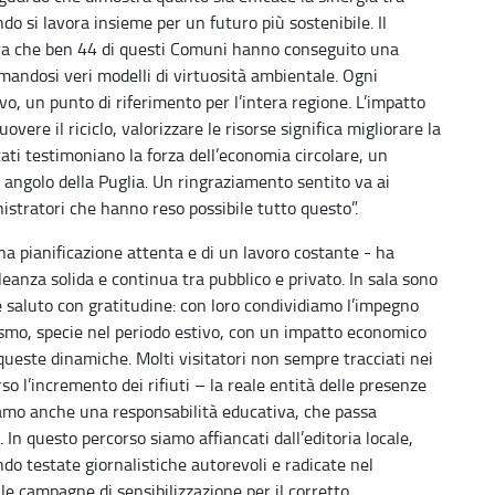
ndo si lavora insieme per un futuro più sostenibile. Il
dera che ben 44 di questi Comuni hanno conseguito una
mandosi veri modelli di virtuosità ambientale. Ogni
 un punto di riferimento per l’intera regione. L’impatto
uovere il riciclo, valorizzare le risorse significa migliorare la
ultati testimoniano la forza dell’economia circolare, un
i angolo della Puglia. Un ringraziamento sentito va ai
inistratori che hanno reso possibile tutto questo”.
i una pianificazione attenta e di un lavoro costante - ha
lleanza solida e continua tra pubblico e privato. In sala sono
he saluto con gratitudine: con loro condividiamo l’impegno
urismo, specie nel periodo estivo, con un impatto economico
este dinamiche. Molti visitatori non sempre tracciati nei
so l’incremento dei rifiuti – la reale entità delle presenze
iamo anche una responsabilità educativa, che passa
In questo percorso siamo affiancati dall’editoria locale,
do testate giornalistiche autorevoli e radicate nel
o le campagne di sensibilizzazione per il corretto