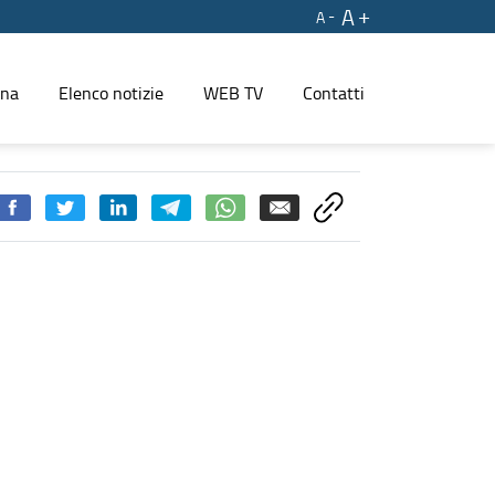
A
A
ina
Elenco notizie
WEB TV
Contatti