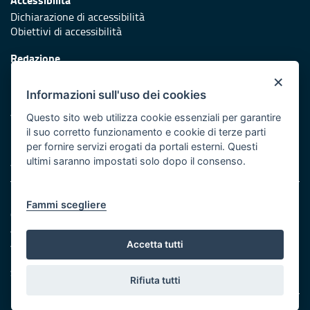
Dichiarazione di accessibilità
Obiettivi di accessibilità
Redazione
Responsabili di pubblicazione
×
Informazioni sull'uso dei cookies
Protezione civile
Vai al sito di Protezione Civile Puglia
Questo sito web utilizza cookie essenziali per garantire
il suo corretto funzionamento e cookie di terze parti
Iniziativa finanziata con risorse del POR Puglia 2014/2020 -
per fornire servizi erogati da portali esterni. Questi
Asse XI
ultimi saranno impostati solo dopo il consenso.
Note legali
Fammi scegliere
Cookie e privacy
Amministrazione trasparente
Atti di notifica
Accetta tutti
Feed RSS
Servizi Intranet
Rifiuta tutti
© Regione Puglia