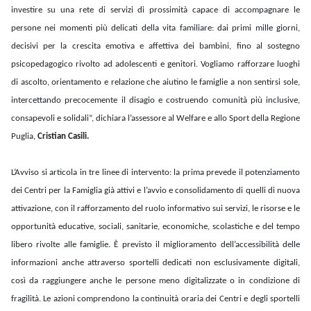
investire su una rete di servizi di prossimità capace di accompagnare le
persone nei momenti più delicati della vita familiare: dai primi mille giorni,
decisivi per la crescita emotiva e affettiva dei bambini, fino al sostegno
psicopedagogico rivolto ad adolescenti e genitori. Vogliamo rafforzare luoghi
di ascolto, orientamento e relazione che aiutino le famiglie a non sentirsi sole,
intercettando precocemente il disagio e costruendo comunità più inclusive,
consapevoli e solidali”, dichiara l’assessore al Welfare e allo Sport della Regione
Puglia,
Cristian Casili.
L’Avviso si articola in tre linee di intervento: la prima prevede il potenziamento
dei Centri per la Famiglia già attivi e l’avvio e consolidamento di quelli di nuova
attivazione, con il rafforzamento del ruolo informativo sui servizi, le risorse e le
opportunità educative, sociali, sanitarie, economiche, scolastiche e del tempo
libero rivolte alle famiglie. È previsto il miglioramento dell’accessibilità delle
informazioni anche attraverso sportelli dedicati non esclusivamente digitali,
così da raggiungere anche le persone meno digitalizzate o in condizione di
fragilità. Le azioni comprendono la continuità oraria dei Centri e degli sportelli