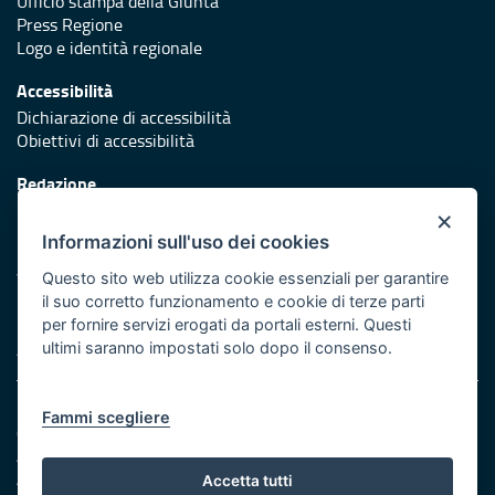
Ufficio stampa della Giunta
Press Regione
Logo e identità regionale
Accessibilità
Dichiarazione di accessibilità
Obiettivi di accessibilità
Redazione
Responsabili di pubblicazione
×
Informazioni sull'uso dei cookies
Protezione civile
Vai al sito di Protezione Civile Puglia
Questo sito web utilizza cookie essenziali per garantire
il suo corretto funzionamento e cookie di terze parti
Iniziativa finanziata con risorse del POR Puglia 2014/2020 -
per fornire servizi erogati da portali esterni. Questi
Asse XI
ultimi saranno impostati solo dopo il consenso.
Note legali
Fammi scegliere
Cookie e privacy
Amministrazione trasparente
Atti di notifica
Accetta tutti