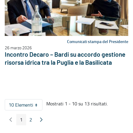
Comunicati stampa del Presidente
26 marzo 2026
Incontro Decaro – Bardi su accordo gestione
risorsa idrica tra la Puglia e la Basilicata
Mostrati 1 - 10 su 13 risultati.
10 Elementi
Per pagina
1
2
Pagina Precedente
Pagina Seguente
Pagina
Pagina