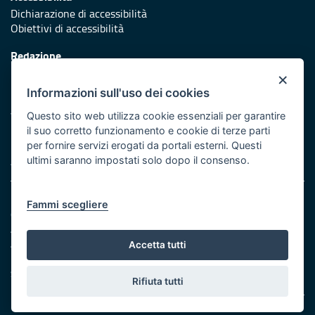
Dichiarazione di accessibilità
Obiettivi di accessibilità
Redazione
Responsabili di pubblicazione
×
Informazioni sull'uso dei cookies
Protezione civile
Vai al sito di Protezione Civile Puglia
Questo sito web utilizza cookie essenziali per garantire
il suo corretto funzionamento e cookie di terze parti
Iniziativa finanziata con risorse del POR Puglia 2014/2020 -
per fornire servizi erogati da portali esterni. Questi
Asse XI
ultimi saranno impostati solo dopo il consenso.
Note legali
Fammi scegliere
Cookie e privacy
Amministrazione trasparente
Atti di notifica
Accetta tutti
Feed RSS
Servizi Intranet
Rifiuta tutti
© Regione Puglia