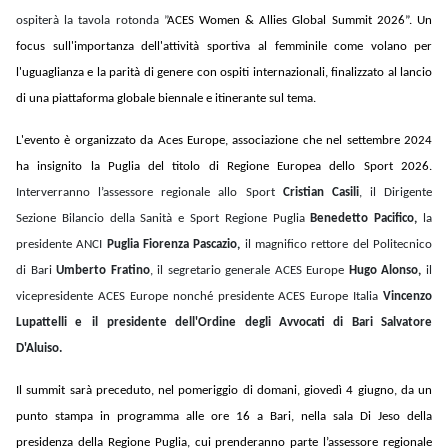
ospiterà la tavola rotonda ”
ACES Women & Allies Global Summit 2026”. Un
focus sull'importanza dell'attività sportiva
al femminile come volano per
l'uguaglianza e la parità di genere con ospiti internazionali, finalizzato al lancio
di una piattaforma globale biennale e itinerante sul tema.
L'evento è organizzato da Aces Europe, associazione che nel settembre 2024
ha insignito la Puglia del titolo di Regione Europea dello Sport 2026.
Interverranno l’assessore regionale allo Sport
Cristian Casili
, il Dirigente
Sezione Bilancio della Sanità e Sport Regione Puglia
Benedetto Pacifico,
la
presidente ANCI
Puglia
Fiorenza
Pascazio,
il magnifico rettore del Politecnico
di Bari
Umberto Fratino
, il segretario generale ACES Europe
Hugo Alonso,
il
vicepresidente ACES Europe nonché presidente ACES Europe Italia
Vincenzo
Lupattelli
e
il
presidente dell'Ordine degli Avvocati di Bari
Salvatore
D'Aluiso
.
Il summit sarà preceduto, nel pomeriggio di domani, giovedì 4 giugno, da un
punto stampa in programma alle ore 16 a Bari, nella sala Di Jeso della
presidenza della Regione Puglia, cui prenderanno parte l’assessore regionale