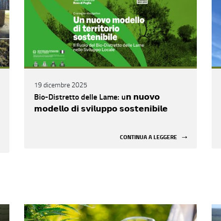
19 dicembre 2025
Bio-Distretto delle Lame: u𝗻 𝗻𝘂𝗼𝘃𝗼
𝗺𝗼𝗱𝗲𝗹𝗹𝗼 𝗱𝗶 𝘀𝘃𝗶𝗹𝘂𝗽𝗽𝗼 𝘀𝗼𝘀𝘁𝗲𝗻𝗶𝗯𝗶𝗹𝗲
CONTINUA A LEGGERE