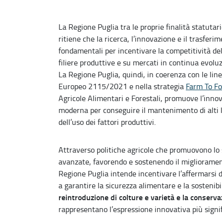
La Regione Puglia tra le proprie finalità statutar
ritiene che la ricerca, l’innovazione e il trasferi
fondamentali per incentivare la competitività de
filiere produttive e su mercati in continua evolu
La Regione Puglia, quindi, in coerenza con le li
Europeo 2115/2021 e nella strategia
Farm To Fo
Agricole Alimentari e Forestali, promuove l’innov
moderna per conseguire il mantenimento di alti li
dell’uso dei fattori produttivi.
Attraverso politiche agricole che promuovono lo s
avanzate, favorendo e sostenendo il migliorament
Regione Puglia intende incentivare l’affermarsi di 
a garantire la sicurezza alimentare e la sostenibil
reintroduzione di colture e varietà e la conserv
rappresentano l’espressione innovativa più signif