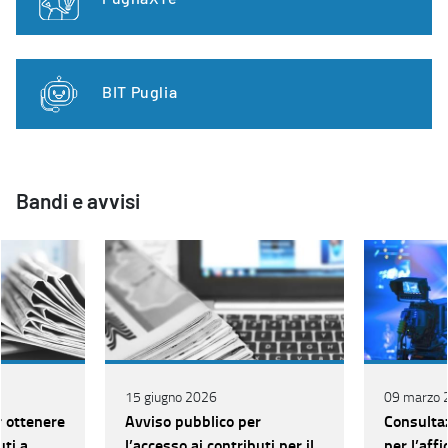
BIT Puglia
Bandi e avvisi
15 giugno 2026
09 marzo 
r ottenere
Avviso pubblico per
Consulta
uti a
l’accesso ai contributi per il
per l’aff