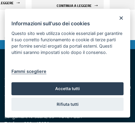
sostegno del pluralismo e
 LEGGERE
CONTINUA A LEGGERE
stegno
promozio
dell’innovazione
smo e
pubblico 
×
dell’informazione e della
all’innov
VEDI TUTTE LE NOTIZIE
comunicazione regionale
Informazioni sull'uso dei cookies
 della
dell’info
Questo sito web utilizza cookie essenziali per garantire
onale
comunica
Ascolta
il suo corretto funzionamento e cookie di terze parti
Valuta questo sito
per fornire servizi erogati da portali esterni. Questi
ultimi saranno impostati solo dopo il consenso.
Fammi scegliere
Area riservata
Accetta tutti
Struttura Speciale Comunicazione Istituzionale
Rifiuta tutti
Lungomare N. Sauro, 33 - 70121 Bari
Telefono: 800 713939
Scrivici:
email
-
PEC