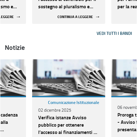
lismo e
sostegno al pluralismo e
per la re
all’innovazione
in onda s
 LEGGERE
CONTINUA A LEGGERE
 della
dell’informazione e della
di eventi
onale
comunicazione regionale-
sul terri
VEDI TUTTI I BANDI
Annualità 2026
nell'Est
Notizie
Comunicazione Istituzionale
06 novemb
02 dicembre 2025
 scadenza
Proroga t
Verifica istanze Avviso
 alla
- Avviso f
pubblico per ottenere
e
presentaz
l’accesso ai finanziamenti a
 per la
domande 