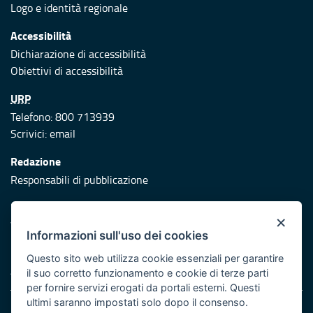
Logo e identità regionale
Accessibilità
Dichiarazione di accessibilità
Obiettivi di accessibilità
URP
Telefono: 800 713939
Scrivici:
email
Redazione
Responsabili di pubblicazione
Protezione civile
×
Vai al sito di Protezione Civile Puglia
Informazioni sull'uso dei cookies
Iniziativa finanziata con risorse del POR Puglia 2014/2020 -
Questo sito web utilizza cookie essenziali per garantire
Asse XI
il suo corretto funzionamento e cookie di terze parti
per fornire servizi erogati da portali esterni. Questi
ultimi saranno impostati solo dopo il consenso.
Note legali