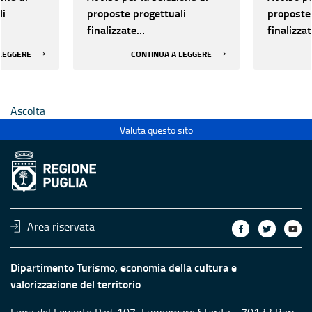
li
proposte progettuali
proposte 
finalizzate
finalizza
all’efficientamento
all’effic
 LEGGERE
CONTINUA A LEGGERE
i della
energetico dei luoghi della
energetic
 statali
cultura pubblici non statali
cultura p
Ascolta
Valuta questo sito
Area riservata
Dipartimento Turismo, economia della cultura e
valorizzazione del territorio