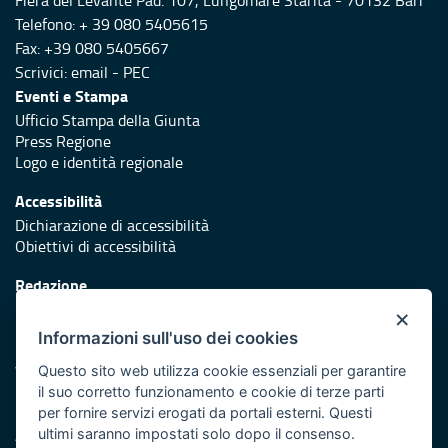
Fiera del Levante Pad. 107, Lungomare Starita - 70132 Bari
Telefono: + 39 080 5405615
Fax: +39 080 5405667
Scrivici:
email
-
PEC
Eventi e Stampa
Ufficio Stampa della Giunta
Press Regione
Logo e identità regionale
Accessibilità
Dichiarazione di accessibilità
Obiettivi di accessibilità
Redazione
Responsabili di pubblicazione
×
Informazioni sull'uso dei cookies
Protezione civile
Vai al sito di Protezione Civile Puglia
Questo sito web utilizza cookie essenziali per garantire
il suo corretto funzionamento e cookie di terze parti
Iniziativa finanziata con risorse del POR Puglia 2014/2020 -
per fornire servizi erogati da portali esterni. Questi
Asse XI
ultimi saranno impostati solo dopo il consenso.