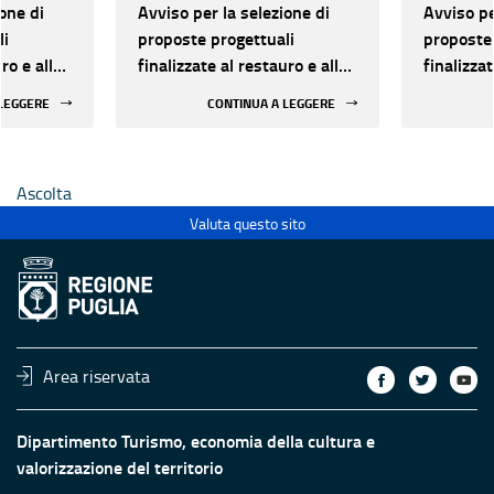
one di
Avviso per la selezione di
Avviso pe
li
proposte progettuali
proposte 
ro e alla
finalizzate al restauro e alla
finalizzat
 di beni
rifunzionalizzazione di beni
rifunzion
 LEGGERE
CONTINUA A LEGGERE
culturali materiali e
culturali 
immateriali di Enti
immateria
Ecclesiastici
Ecclesias
Ascolta
Valuta questo sito
Area riservata
Dipartimento Turismo, economia della cultura e
valorizzazione del territorio