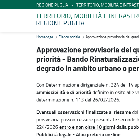
REGIONE PUGLIA
TERRITORIO, MOBILITÀ E INFRA
TERRITORIO, MOBILITÀ E INFRAST
REGIONE PUGLIA
Approvazione provvisoria del quadro delle ammissibilità e delle pri
Homepage
Elenco notizie
Approvazione provvisoria del quadro
Approvazione provvisoria del qu
priorità - Bando Rinaturalizzazio
degrado in ambito urbano o pe
Con Determinazione dirigenziale n. 224 del 14 ap
ammissibilità e di priorità
definito in esito alle
determinazione n. 113 del 26/02/2026.
Eventuali osservazioni finalizzate al riesame
del
provvisoria possono essere presentate secondo le
entro e non oltre 10 giorni
dalla pubb
224/2026
Pubblicità legale - Albo pretorio on-line.