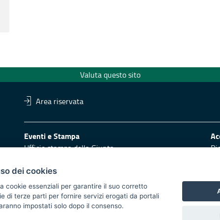
Valuta questo sito
Area riservata
Eventi e Stampa
Ac
Ufficio stampa della Giunta
Di
Press Regione
Obi
Logo e identità regionale
uso dei cookies
Redazione
Pr
a cookie essenziali per garantire il suo corretto
A
di terze parti per fornire servizi erogati da portali
Responsabili di pubblicazione
Vai
 saranno impostati solo dopo il consenso.
 2014/2020 - Asse XI