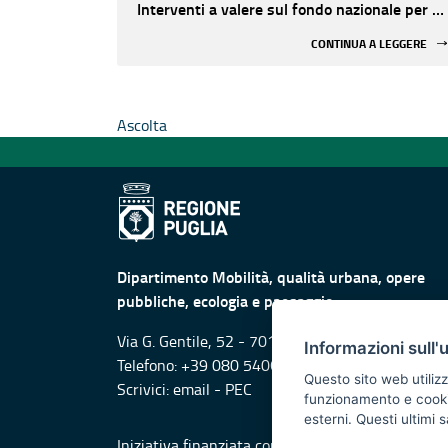
Interventi a valere sul fondo nazionale per il
contrasto al consumo di suolo
CONTINUA A LEGGERE
Ascolta
Dipartimento Mobilità, qualità urbana, opere
pubbliche, ecologia e paesaggio
Via G. Gentile, 52 - 70126 Bari
Informazioni sull'
Telefono: +39 080 5406829
Questo sito web utilizz
Scrivici:
email
-
PEC
funzionamento e cookie 
esterni. Questi ultimi
Iniziativa finanziata con risorse del POR Puglia