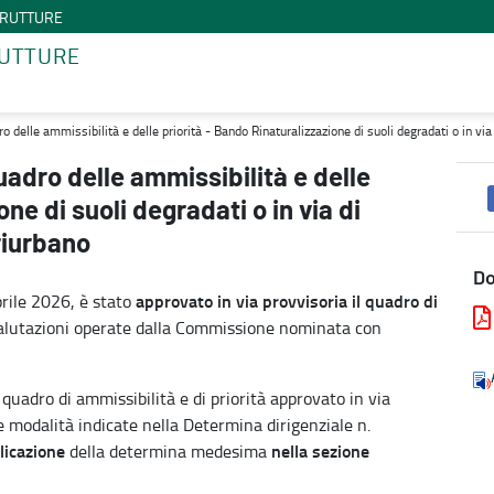
STRUTTURE
RUTTURE
orità - Bando Rinaturalizzazione di suoli degradati o in via di degr
 delle ammissibilità e delle priorità - Bando Rinaturalizzazione di suoli degradati o in vi
adro delle ammissibilità e delle
ne di suoli degradati o in via di
riurbano
D
approvato in via provvisoria il quadro di
rile 2026, è stato
 valutazioni operate dalla Commissione nominata con
 quadro di ammissibilità e di priorità approvato in via
 modalità indicate nella Determina dirigenziale n.
licazione
nella sezione
della determina medesima