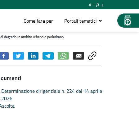
A
A
Come fare per
Portali tematici
ado in ambito urbano o periurbano - Territorio, mobilità e infrastru
a di degrado in ambito urbano o periurbano
ocumenti
Determinazione dirigenziale n. 224 del 14 aprile
2026
Ascolta