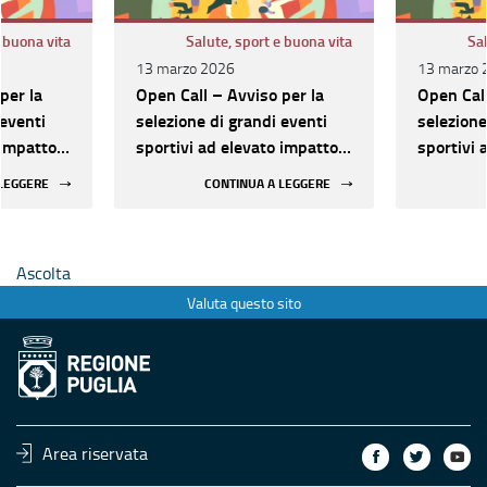
e buona vita
Salute, sport e buona vita
Sal
13 marzo 2026
13 marzo 
per la
Open Call – Avviso per la
Open Call
 eventi
selezione di grandi eventi
selezione
 impatto
sportivi ad elevato impatto
sportivi 
ività in
in termini di attrattività in
in termini
 LEGGERE
CONTINUA A LEGGERE
Puglia
Puglia
Ascolta
Valuta questo sito
Area riservata