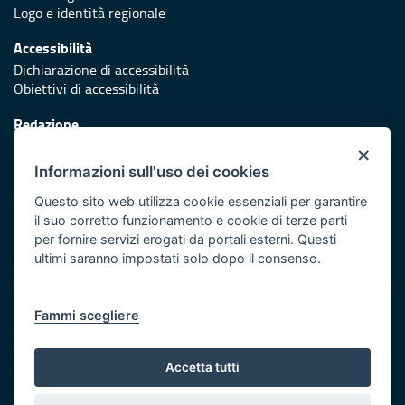
Logo e identità regionale
Accessibilità
Dichiarazione di accessibilità
Obiettivi di accessibilità
Redazione
Responsabili di pubblicazione
×
Informazioni sull'uso dei cookies
Protezione civile
Vai al sito di Protezione Civile Puglia
Questo sito web utilizza cookie essenziali per garantire
il suo corretto funzionamento e cookie di terze parti
Iniziativa finanziata con risorse del POR Puglia 2014/2020 -
per fornire servizi erogati da portali esterni. Questi
Asse XI
ultimi saranno impostati solo dopo il consenso.
Note legali
Fammi scegliere
Cookie e privacy
Amministrazione trasparente
Atti di notifica
Accetta tutti
Feed RSS
Servizi Intranet