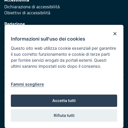
Dichiarazione di accessibilità
Obiettivi di accessibilità
Redazione
Responsabili di pubblicazione
×
Informazioni sull'uso dei cookies
Protezione civile
Vai al sito di Protezione Civile Puglia
Questo sito web utilizza cookie essenziali per garantire
il suo corretto funzionamento e cookie di terze parti
Iniziativa finanziata con risorse del POR Puglia 2014/2020 -
per fornire servizi erogati da portali esterni. Questi
Asse XI
ultimi saranno impostati solo dopo il consenso.
Note legali
Fammi scegliere
Cookie e privacy
Amministrazione trasparente
Atti di notifica
Accetta tutti
Feed RSS
Servizi Intranet
Rifiuta tutti
© Regione Puglia