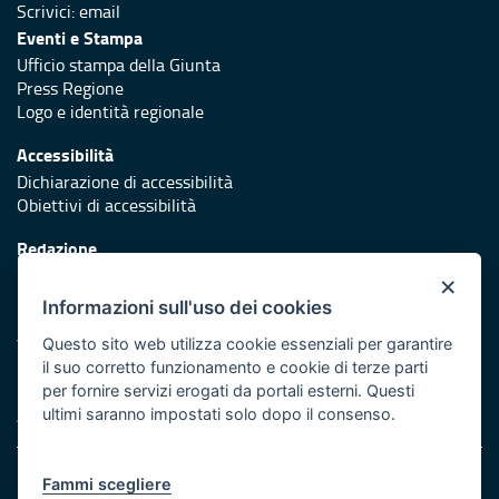
Scrivici:
email
Eventi e Stampa
Ufficio stampa della Giunta
Press Regione
Logo e identità regionale
Accessibilità
Dichiarazione di accessibilità
Obiettivi di accessibilità
Redazione
Responsabili di pubblicazione
×
Informazioni sull'uso dei cookies
Protezione civile
Vai al sito di Protezione Civile Puglia
Questo sito web utilizza cookie essenziali per garantire
il suo corretto funzionamento e cookie di terze parti
Iniziativa finanziata con risorse del POR Puglia 2014/2020 -
per fornire servizi erogati da portali esterni. Questi
Asse XI
ultimi saranno impostati solo dopo il consenso.
Note legali
Fammi scegliere