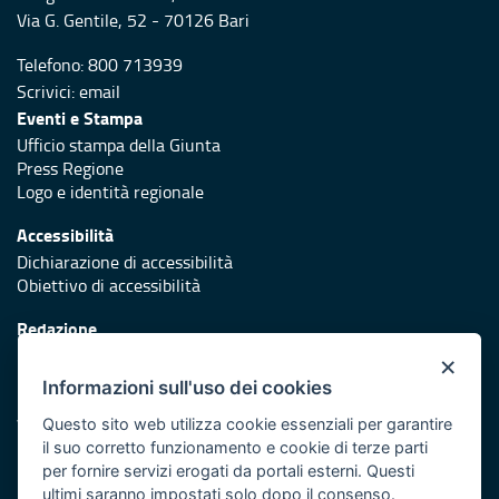
Via G. Gentile, 52 - 70126 Bari
Telefono: 800 713939
Scrivici:
email
Eventi e Stampa
Ufficio stampa della Giunta
Press Regione
Logo e identità regionale
Accessibilità
Dichiarazione di accessibilità
Obiettivo di accessibilità
Redazione
Responsabili di pubblicazione
×
Informazioni sull'uso dei cookies
Protezione civile
Vai al sito di Protezione Civile Puglia
Questo sito web utilizza cookie essenziali per garantire
il suo corretto funzionamento e cookie di terze parti
Iniziativa finanziata con risorse del POR Puglia 2014/2020 -
per fornire servizi erogati da portali esterni. Questi
Asse XI
ultimi saranno impostati solo dopo il consenso.