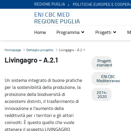
REGIONE PUGLIA
POLITICHE EUROPEE E COOPER
ENI CBC MED
REGIONE PUGLIA
Home
Programma
Progetti
M
Livingagro - A.2.1 - Eni Cbc Med
Livingagro - A.2.1
Homepage
Dettaglio progetto
Livingagro - A.2.1
Progetti
standard
ENI CBC
Un sistema integrato di buone pratiche
Mediterraneo
per la sostenibilità della produzione, la
2014-
protezione della biodiversità di
2020
ecosistemi distinti, il trasferimento di
innovazione e l'aumento della
redditività per i territori e gli attori
coinvolti. È questo quello che vuole
ottenere il progetto LIVINGAGRO