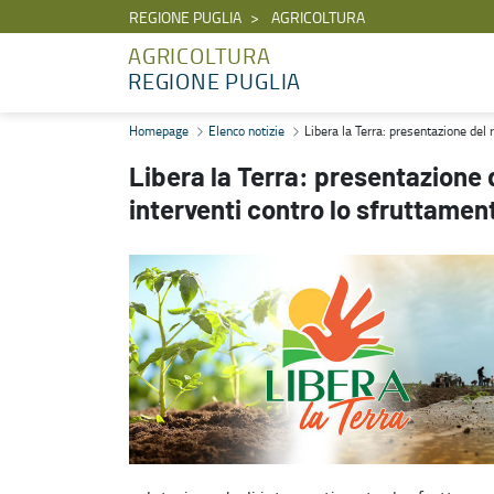
REGIONE PUGLIA
AGRICOLTURA
AGRICOLTURA
REGIONE PUGLIA
Libera la Terra: presentazione del rapporto di valutazione degli in
Homepage
Elenco notizie
Libera la Terra: presentazione del 
Libera la Terra: presentazione 
interventi contro lo sfruttamen