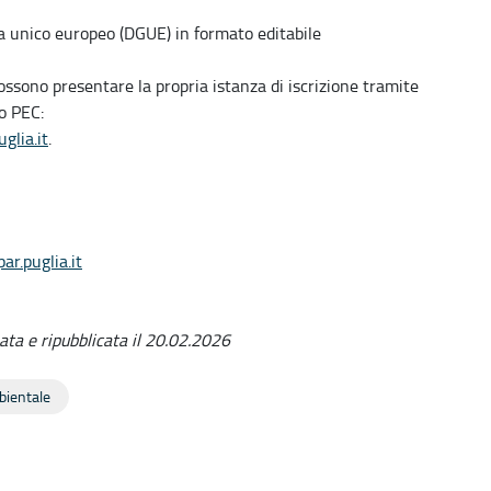
a unico europeo (DGUE) in formato editabile
possono presentare la propria istanza di iscrizione tramite
zo PEC:
glia.it
.
r.puglia.it
ata e ripubblicata il 20.02.2026
mbientale