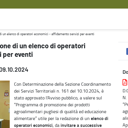
mici - affidamento servizi per eventi - Agricoltura
di un elenco di operatori economici - affidamento servizi per eventi
one di un elenco di operatori
 per eventi
 09.10.2024
D
Con Determinazione della Sezione Coordinamento
D.
dei Servizi Territoriali n. 161 del 10.10.2024, è
N.
stato approvato l'Avviso pubblico, a valere sul
“P
“Programma di promozione dei prodotti
ag
agroalimentari pugliesi di qualità ed educazione
al
elenco di
alimentare” utile per la redazione di un
Ap
operatori economici
invitare a successive
, da