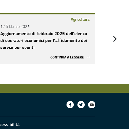
Agricoltura
12 febbraio 2025
20 dicemb
Aggiornamento di febbraio 2025 dell'elenco
Costituzi
di operatori economici per l'affidamento dei
economici
servizi per eventi
eventi: E
CONTINUA A LEGGERE
cessibilità