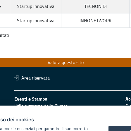
e
Startup innovativa
TECNONIDI
Startup innovativa
INNONETWORK
ltati
Valuta questo sito
Area riservata
Eventi e Stampa
Ac
Ufficio stampa della Giunta
Di
Press Regione
Obi
Logo e identità regionale
uso dei cookies
Redazione
Pr
a cookie essenziali per garantire il suo corretto