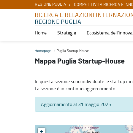
REGIONE PUGLIA
COMPETITIVITÀ RICERCA E INN
RICERCA E RELAZIONI INTERNAZIO
REGIONE PUGLIA
Home
Strategie
Ecosistema dell'innova
Puglia Startup-House - Ricerca e relazioni internazionali
Puglia Startup-House
Homepage
Mappa Puglia Startup-House
In questa sezione sono individuate le startup in
La sezione è in continuo aggiornamento.
Aggiornamento al 31 maggio 2025.
+