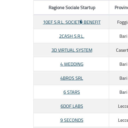
Ragione Sociale Startup
Provin
10EF S.R.L. SOCIET� BENEFIT
Foggi
2CASH S.R.L.
Bari
3D VIRTUAL SYSTEM
Caser
4 WEDDING
Bari
4BROS SRL
Bari
6 STARS
Bari
6DOF LABS
Lecc
9 SECONDS
Lecc