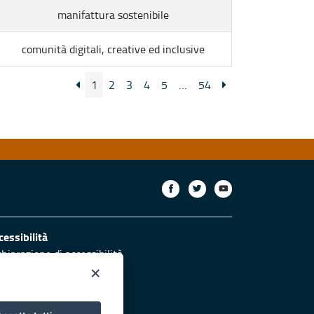
manifattura sostenibile
comunità digitali, creative ed inclusive
1
2
3
4
5
…
54
cessibilità
chiarazione di accessibilità
ettivi di accessibilità
×
otezione civile