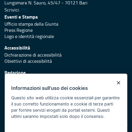
Lungomare N. Sauro, 45/47 - 70121 Bari
Scrivici:
PEC
Eventi e Stampa
Ufficio stampa della Giunta
Press Regione
Logo e identità regionale
Accessibilità
Dichiarazione di accessibilità
Obiettivi di accessibilità
Redazione
Responsabili di pubblicazione
×
Informazioni sull'uso dei cookies
Protezione civile
Vai al sito di Protezione Civile Puglia
Questo sito web utilizza cookie essenziali per garantire
il suo corretto funzionamento e cookie di terze parti
Iniziativa finanziata con risorse del POR Puglia 2014/2020 -
per fornire servizi erogati da portali esterni. Questi
Asse XI
ultimi saranno impostati solo dopo il consenso.