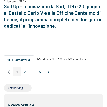
18 giugno 2025
Sud Up – Innovazioni da Sud, il 19 e 20 giugno
al Castello Carlo V e alle Officine Cantelmo di
Lecce, il programma completo dei due giorni
dedicati all’innovazione.
Mostrati 1 - 10 su 40 risultati.
10 Elementi
Per pagina
1
2
3
4
Pagina Precedente
Pagina Seguente
Pagina
Pagina
Pagina
Pagina
Networking
Ricerca testuale