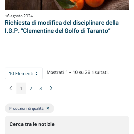
16 agosto 2024
Richiesta di modifica del disciplinare della
I.G.P. “Clementine del Golfo di Taranto”
Mostrati 1 - 10 su 28 risultati.
10 Elementi
Per pagina
1
2
3
Pagina Precedente
Pagina Seguente
Pagina
Pagina
Pagina
Produzioni di qualità
Cerca tra le notizie