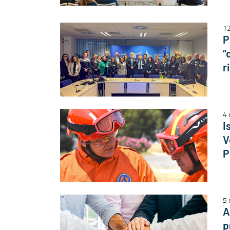
12
P
“
r
4 
I
V
P
5 
A
p