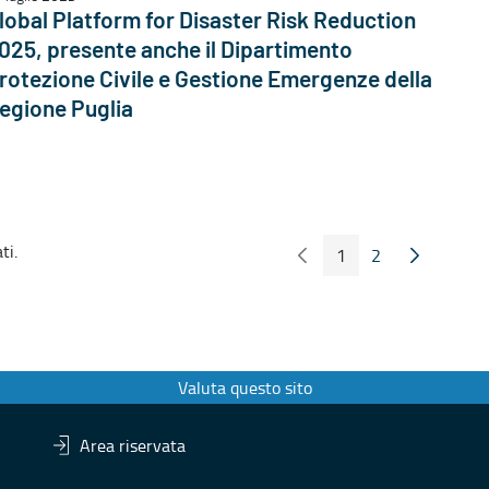
lobal Platform for Disaster Risk Reduction
025, presente anche il Dipartimento
rotezione Civile e Gestione Emergenze della
egione Puglia
ti.
1
2
Pagina Precedente
Pagina Seg
Pagina
Pagina
Valuta questo sito
Area riservata