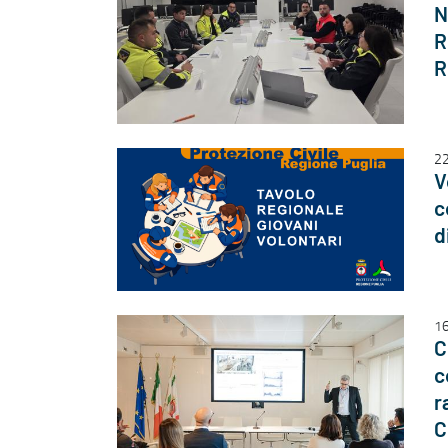
N
R
R
22
V
c
d
16
C
c
r
C