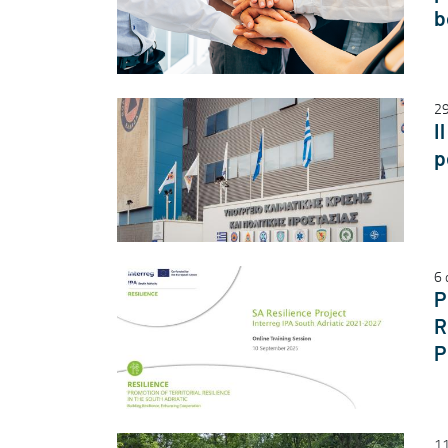
b
29
I
p
6 
P
R
P
11