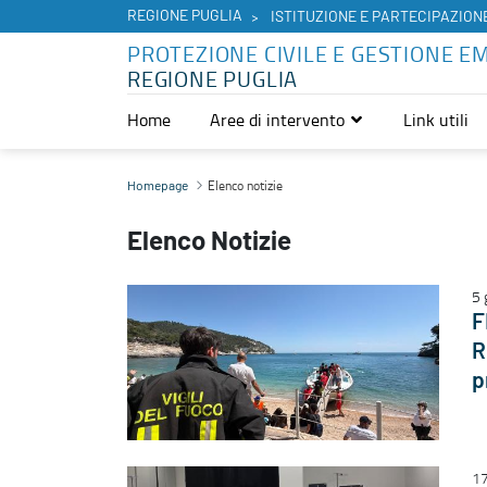
REGIONE PUGLIA
ISTITUZIONE E PARTECIPAZION
PROTEZIONE CIVILE E GESTIONE 
REGIONE PUGLIA
Home
Aree di intervento
Link utili
Elenco notizie - Protezione Civile e Gestione Emergenze
Elenco notizie
Homepage
Elenco Notizie
5 
F
R
p
17