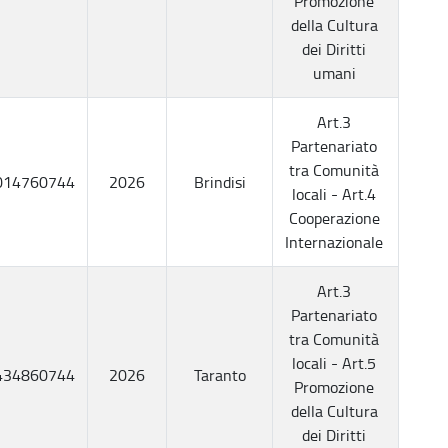
Promozione
della Cultura
dei Diritti
umani
Art.3
Partenariato
tra Comunità
014760744
2026
Brindisi
locali - Art.4
Cooperazione
Internazionale
Art.3
Partenariato
tra Comunità
locali - Art.5
434860744
2026
Taranto
Promozione
della Cultura
dei Diritti