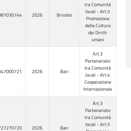
tra Comunità
locali - Art.5
081030744
2026
Brindisi
Promozione
della Cultura
dei Diritti
umani
Art.3
Partenariato
tra Comunità
347000721
2026
Bari
locali - Art.4
Cooperazione
Internazionale
Art.3
Partenariato
tra Comunità
locali - Art.5
727270720
2026
Bari