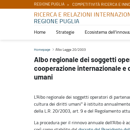
REGIONE PUGLIA
COMPETITIVITÀ RICERCA E INN
RICERCA E RELAZIONI INTERNAZIO
REGIONE PUGLIA
Home
Strategie
Ecosistema dell'innova
Albo Legge 20/2003 - Ricerca e relazioni internazionali
Albo Legge 20/2003
Homepage
Albo regionale dei soggetti oper
cooperazione internazionale e di
umani
L'Albo regionale dei soggetti operatori di parten
cultura dei diritti umani" è istituito annualment
della L.R. 20/2003, art. 9 e del Regolamento attu
La procedura per il rinnovo annuale dell'Albo è ad
così come stabilito dal
decreto del Presidente del