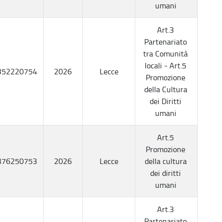
umani
Art.3
Partenariato
tra Comunità
locali - Art.5
352220754
2026
Lecce
Promozione
della Cultura
dei Diritti
umani
Art.5
Promozione
376250753
2026
Lecce
della cultura
dei diritti
umani
Art.3
Partenariato