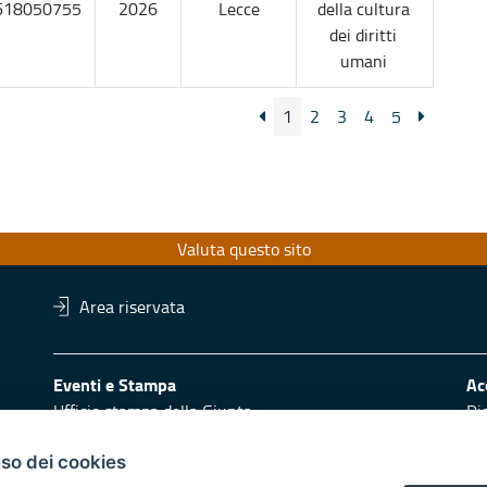
618050755
2026
Lecce
della cultura
dei diritti
umani
1
2
3
4
5
Valuta questo sito
Area riservata
Eventi e Stampa
Ac
Ufficio stampa della Giunta
Di
Press Regione
Obi
Logo e identità regionale
uso dei cookies