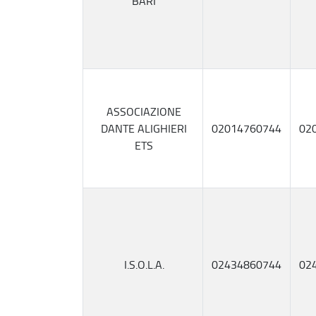
BARI
ASSOCIAZIONE
DANTE ALIGHIERI
02014760744
02
ETS
I.S.O.L.A.
02434860744
02