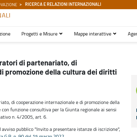
RICERCA E RELAZIONI INTERNAZIONALI
OVAZIONE
NALI
zione
Progetti e Misure
Mappe interattive
Age
atori di partenariato, di
 promozione della cultura dei diritti
ariato, di cooperazione internazionale e di promozione della
e con funzione consultiva per la Giunta regionale ai sensi
ativo n. 4/2005, art. 6.
 avviso pubblico "Invito a presentare istanze di iscrizione",
la G.R. n. 90 del 15 marzo 2022.