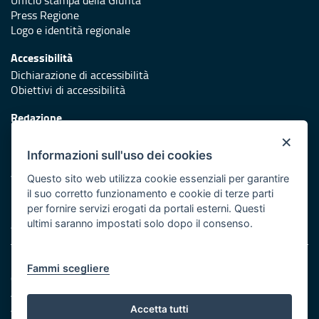
Press Regione
Logo e identità regionale
Accessibilità
Dichiarazione di accessibilità
Obiettivi di accessibilità
Redazione
Responsabili di pubblicazione
×
Informazioni sull'uso dei cookies
Protezione civile
Vai al sito di Protezione Civile Puglia
Questo sito web utilizza cookie essenziali per garantire
il suo corretto funzionamento e cookie di terze parti
Iniziativa finanziata con risorse del POR Puglia 2014/2020 -
per fornire servizi erogati da portali esterni. Questi
Asse XI
ultimi saranno impostati solo dopo il consenso.
Note legali
Fammi scegliere
Cookie e privacy
Amministrazione trasparente
Atti di notifica
Accetta tutti