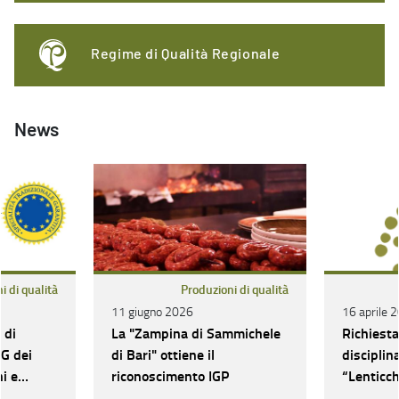
Regime di Qualità Regionale
News
i di qualità
Produzioni di qualità
11 giugno 2026
16 aprile 
 di
La "Zampina di Sammichele
Richiesta
IG dei
di Bari" ottiene il
disciplina
ni e
riconoscimento IGP
“Lenticch