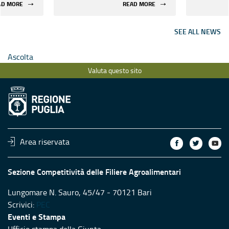
AD MORE
READ MORE
 Decreto
SEE ALL NEWS
Ascolta
Valuta questo sito
Area riservata
Sezione Competitività delle Filiere Agroalimentari
Lungomare N. Sauro, 45/47 - 70121 Bari
Scrivici:
PEC
Eventi e Stampa
Ufficio stampa della Giunta