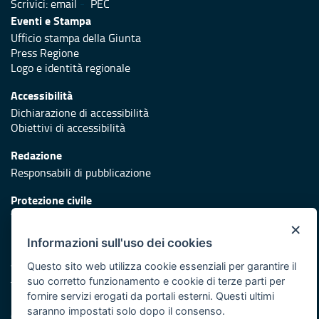
Scrivici:
email
-
PEC
Eventi e Stampa
Ufficio stampa della Giunta
Press Regione
Logo e identità regionale
Accessibilità
Dichiarazione di accessibilità
Obiettivi di accessibilità
Redazione
Responsabili di pubblicazione
Protezione civile
Vai al sito di Protezione Civile Puglia
×
Informazioni sull'uso dei cookies
Iniziativa finanziata con risorse del POR Puglia 2014/2020 -
Asse XI
Questo sito web utilizza cookie essenziali per garantire il
suo corretto funzionamento e cookie di terze parti per
fornire servizi erogati da portali esterni. Questi ultimi
Note legali
saranno impostati solo dopo il consenso.
Cookie e privacy