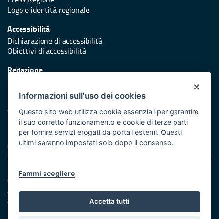
Logo e identità regionale
Accessibilità
Dichiarazione di accessibilità
Obiettivi di accessibilità
Redazione
Responsabili di pubblicazione
×
Informazioni sull'uso dei cookies
Protezione civile
Vai al sito di Protezione Civile Puglia
Questo sito web utilizza cookie essenziali per garantire
il suo corretto funzionamento e cookie di terze parti
Iniziativa finanziata con risorse del POR Puglia 2014/2020 -
per fornire servizi erogati da portali esterni. Questi
Asse XI
ultimi saranno impostati solo dopo il consenso.
Note legali
Fammi scegliere
Cookie e privacy
Amministrazione trasparente
Atti di notifica
Accetta tutti
Feed RSS