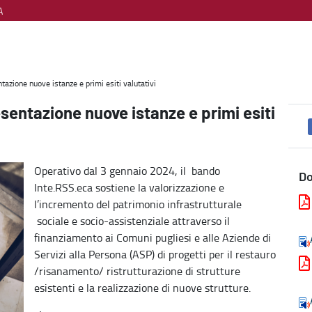
A
i valutativi - Welfare, diritti e cittadinanza
azione nuove istanze e primi esiti valutativi
entazione nuove istanze e primi esiti
Operativo dal 3 gennaio 2024, il bando
D
Inte.RSS.eca sostiene la valorizzazione e
l’incremento del patrimonio infrastrutturale
sociale e socio-assistenziale attraverso il
finanziamento ai Comuni pugliesi e alle Aziende di
Servizi alla Persona (ASP) di progetti per il restauro
/risanamento/ ristrutturazione di strutture
esistenti e la realizzazione di nuove strutture.