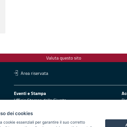
Valuta questo sito
Area riservata
Eventi e Stampa
Ac
Ufficio Stampa della Giunta
Di
Press Regione
Obi
Logo e identità regionale
uso dei cookies
Redazione
Pr
a cookie essenziali per garantire il suo corretto
A