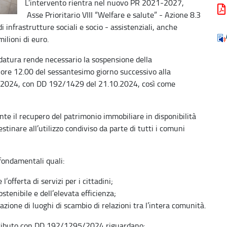
L’intervento rientra nel nuovo PR 2021-2027,
Asse Prioritario VIII “Welfare e salute” - Azione 8.3
infrastrutture sociali e socio - assistenziali, anche
ilioni di euro.
datura rende necessario la sospensione della
 ore 12.00 del sessantesimo giorno successivo alla
0.2024, con DD 192/1429 del 21.10.2024, così come
te il recupero del patrimonio immobiliare in disponibilità
stinare all’utilizzo condiviso da parte di tutti i comuni
 fondamentali quali:
’offerta di servizi per i cittadini;
sostenibile e dell’elevata efficienza;
reazione di luoghi di scambio di relazioni tra l’intera comunità.
ntributo con DD 192/1295/2024 riguardano: