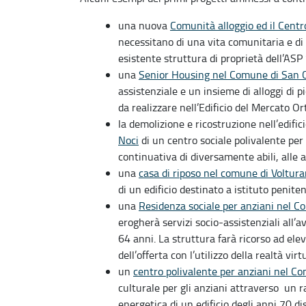
una nuova
Comunità alloggio ed il Centr
necessitano di una vita comunitaria e di 
esistente struttura di proprietà dell’AS
una
Senior Housing nel Comune di San 
assistenziale e un insieme di alloggi di pi
da realizzare nell’Edificio del Mercato Or
la demolizione e ricostruzione nell’edific
Noci
di un centro sociale polivalente per
continuativa di diversamente abili, alle a
una
casa di riposo nel comune di Voltur
di un edificio destinato a istituto penite
una
Residenza sociale per anziani nel C
erogherà servizi socio-assistenziali all’a
64 anni. La struttura farà ricorso ad ele
dell’offerta con l’utilizzo della realtà vir
un
centro polivalente per anziani nel Co
culturale per gli anziani attraverso un r
energetica di un edificio degli anni 70 d