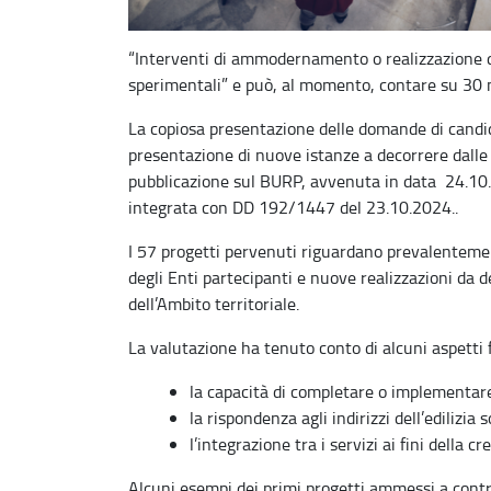
“Interventi di ammodernamento o realizzazione di 
sperimentali” e può, al momento, contare su 30 m
La copiosa presentazione delle domande di candi
presentazione di nuove istanze a decorrere dalle
pubblicazione sul BURP, avvenuta in data 24.1
integrata con DD 192/1447 del 23.10.2024..
I 57 progetti pervenuti riguardano prevalentemen
degli Enti partecipanti e nuove realizzazioni da de
dell’Ambito territoriale.
La valutazione ha tenuto conto di alcuni aspetti
la capacità di completare o implementare l
la rispondenza agli indirizzi dell’edilizia 
l’integrazione tra i servizi ai fini della c
Alcuni esempi dei primi progetti ammessi a co