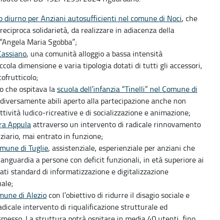
o diurno per Anziani autosufficienti nel comune di Noci
, che
reciproca solidarietà, da realizzare in adiacenza della
P “Angela Maria Sgobba”;
Cassiano
, una comunità alloggio a bassa intensità
ccola dimensione e varia tipologia dotati di tutti gli accessori,
tofrutticolo;
io che ospitava la
scuola dell’infanzia “Tinelli” nel Comune di
 diversamente abili aperto alla partecipazione anche non
ttività ludico-ricreative e di socializzazione e animazione;
ara Appula
attraverso un intervento di radicale rinnovamento
nziario, mai entrato in funzione;
omune di Tuglie
, assistenziale, esperienziale per anziani che
vanguardia a persone con deficit funzionali, in età superiore ai
vati standard di informatizzazione e digitalizzazione
tuale;
mune di Alezio
con l’obiettivo di ridurre il disagio sociale e
adicale intervento di riqualificazione strutturale ed
ismesso. La struttura potrà ospitare in media 40 utenti, fino