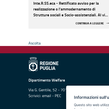
Inte.R.SS.eca - Rettificato avviso per la
realizzazione o l'ammodernamento di
Strutture sociali e Socio-assistenziali. Al via,
dal 16 gennaio, la presentazione delle
CONTINUA A LEGGERE
domande
Ascolta
Dipartimento Welfare
Via G. Gentile, 52 - 70126 Bari
Scrivici:
email
-
PEC
Informazioni sull'
Questo sito web utilizz