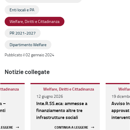
Enti locali e PA
Welfare, Diritti e Cittadinanza
PR 2021-2027
Dipartimento Welfare
Pubblicato il 02 gennaio 2024
Notizie collegate
Cittadinanza
Welfare, Diritti e Cittadinanza
Welfare
12 giugno 2026
19 dicemb
a –
Inte.R.SS.eca: ammesse a
Avviso In
nti
finanziamento altre tre
approvati
infrastrutture sociali
intervent
rete dei s
 LEGGERE
CONTINUA A LEGGERE