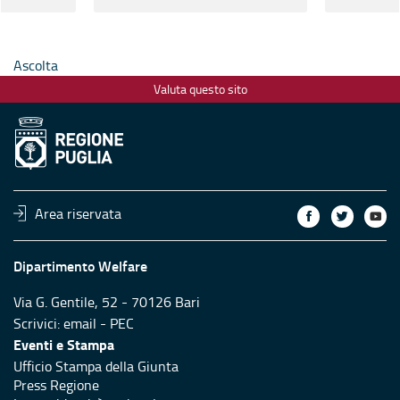
anziani a 
Surano e
Ascolta
Valuta questo sito
Area riservata
Dipartimento Welfare
Via G. Gentile, 52 - 70126 Bari
Scrivici:
email
-
PEC
Eventi e Stampa
Ufficio Stampa della Giunta
Press Regione