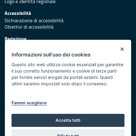
Logo e identità regionale
Accessibilità
Dichiarazione di accessibilità
Obiettivi di accessibilità
Redazione
Responsabili di pubblicazione
×
Informazioni sull'uso dei cookies
Protezione civile
Vai al sito di Protezione Civile Puglia
Questo sito web utilizza cookie essenziali per garantire
il suo corretto funzionamento e cookie di terze parti
Iniziativa finanziata con risorse del POR Puglia 2014/2020 -
per fornire servizi erogati da portali esterni. Questi
Asse XI
ultimi saranno impostati solo dopo il consenso.
Note legali
Fammi scegliere
Cookie e privacy
Amministrazione trasparente
Atti di notifica
Accetta tutti
Feed RSS
Servizi intranet