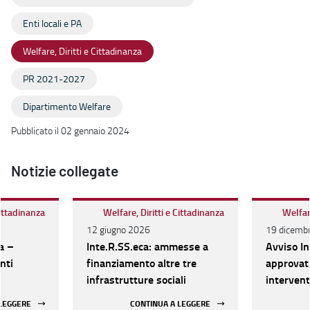
Enti locali e PA
Welfare, Diritti e Cittadinanza
PR 2021-2027
Dipartimento Welfare
Pubblicato il 02 gennaio 2024
Notizie collegate
Cittadinanza
Welfare, Diritti e Cittadinanza
Welfare
12 giugno 2026
19 dicemb
a –
Inte.R.SS.eca: ammesse a
Avviso In
nti
finanziamento altre tre
approvati
infrastrutture sociali
intervent
rete dei s
 LEGGERE
CONTINUA A LEGGERE