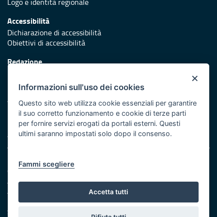
Logo e identità regionale
Accessibilità
Dichiarazione di accessibilità
Obiettivi di accessibilità
Redazione
Responsabili di pubblicazione
×
Informazioni sull'uso dei cookies
Protezione civile
Vai al sito di Protezione Civile Puglia
Questo sito web utilizza cookie essenziali per garantire
il suo corretto funzionamento e cookie di terze parti
Iniziativa finanziata con risorse del POR Puglia 2014/2020 -
per fornire servizi erogati da portali esterni. Questi
Asse XI
ultimi saranno impostati solo dopo il consenso.
Note legali
Fammi scegliere
Cookie e privacy
Amministrazione trasparente
Atti di notifica
Accetta tutti
Feed RSS
Servizi intranet