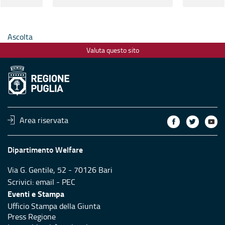
anziani a 
Surano e
Ascolta
Valuta questo sito
Area riservata
Dipartimento Welfare
Via G. Gentile, 52 - 70126 Bari
Scrivici:
email
-
PEC
Eventi e Stampa
Ufficio Stampa della Giunta
Press Regione