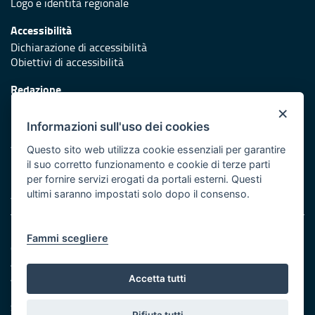
Logo e identità regionale
Accessibilità
Dichiarazione di accessibilità
Obiettivi di accessibilità
Redazione
Responsabili di pubblicazione
×
Informazioni sull'uso dei cookies
Protezione civile
Vai al sito di Protezione Civile Puglia
Questo sito web utilizza cookie essenziali per garantire
il suo corretto funzionamento e cookie di terze parti
Iniziativa finanziata con risorse del POR Puglia 2014/2020 -
per fornire servizi erogati da portali esterni. Questi
Asse XI
ultimi saranno impostati solo dopo il consenso.
Note legali
Fammi scegliere
Cookie e privacy
Amministrazione trasparente
Atti di notifica
Accetta tutti
Feed RSS
Servizi intranet