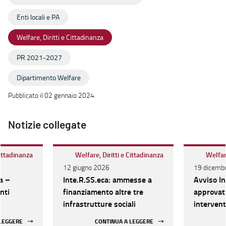
Enti locali e PA
Welfare, Diritti e Cittadinanza
PR 2021-2027
Dipartimento Welfare
Pubblicato il 02 gennaio 2024
Notizie collegate
Cittadinanza
Welfare, Diritti e Cittadinanza
Welfare
12 giugno 2026
19 dicemb
a –
Inte.R.SS.eca: ammesse a
Avviso In
nti
finanziamento altre tre
approvati
infrastrutture sociali
intervent
rete dei s
 LEGGERE
CONTINUA A LEGGERE