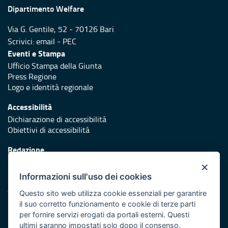
Dipartimento Welfare
Via G. Gentile, 52 - 70126 Bari
Scrivici:
email
-
PEC
Eventi e Stampa
Ufficio Stampa della Giunta
Press Regione
Logo e identità regionale
Accessibilità
Dichiarazione di accessibilità
Obiettivi di accessibilità
Redazione
Responsabili di pubblicazione
×
Informazioni sull'uso dei cookies
Protezione civile
Vai al sito di Protezione Civile Puglia
Questo sito web utilizza cookie essenziali per garantire
il suo corretto funzionamento e cookie di terze parti
Iniziativa finanziata con risorse del POR Puglia 2014/2020 -
per fornire servizi erogati da portali esterni. Questi
Asse XI
ultimi saranno impostati solo dopo il consenso.