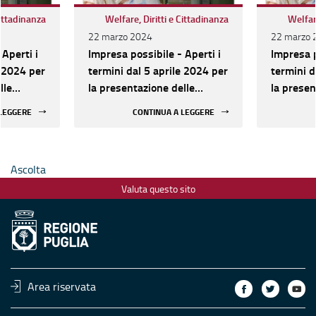
Cittadinanza
Welfare, Diritti e Cittadinanza
Welfare
22 marzo 2024
22 marzo 
 Aperti i
Impresa possibile - Aperti i
Impresa p
e 2024 per
termini dal 5 aprile 2024 per
termini d
lle
la presentazione delle
la presen
li
proposte progettuali
proposte 
 LEGGERE
CONTINUA A LEGGERE
Ascolta
Valuta questo sito
Area riservata