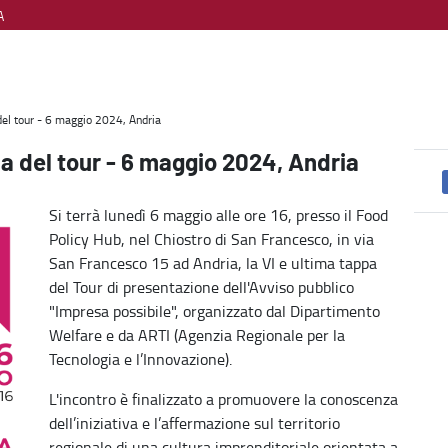
A
 Welfare, diritti e cittadinanza
del tour - 6 maggio 2024, Andria
a del tour - 6 maggio 2024, Andria
Si terrà lunedì 6 maggio alle ore 16, presso il Food
Policy Hub, nel Chiostro di San Francesco, in via
San Francesco 15 ad Andria, la VI e ultima tappa
del Tour di presentazione dell'Avviso pubblico
"Impresa possibile", organizzato dal Dipartimento
Welfare e da ARTI (Agenzia Regionale per la
Tecnologia e l’Innovazione).
L'incontro è finalizzato a promuovere la conoscenza
dell’iniziativa e l’affermazione sul territorio
regionale di una cultura imprenditoriale orientata a