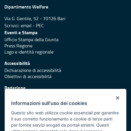
Dipartimento Welfare
Via G. Gentile, 52 - 70126 Bari
Scrivici:
email
-
PEC
Eventi e Stampa
Ufficio Stampa della Giunta
Press Regione
Logo e identità regionale
Accessibilità
Dichiarazione di accessibilità
Obiettivi di accessibilità
Redazione
Responsabili di pubblicazione
×
Informazioni sull'uso dei cookies
Protezione civile
Vai al sito di Protezione Civile Puglia
Questo sito web utilizza cookie essenziali per garantire
il suo corretto funzionamento e cookie di terze parti
Iniziativa finanziata con risorse del POR Puglia 2014/2020 -
per fornire servizi erogati da portali esterni. Questi