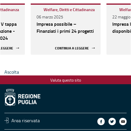
Cittadinanza
Welfare, Diritti e Cittadinanza
Welfare
06 marzo 2025
22 maggio
- V tappa
Impresa possibile –
Impresa P
azione -
Finanziati i primi 24 progetti
disponibi
2024
 LEGGERE
CONTINUA A LEGGERE
Ascolta
Valuta questo sito
Area riservata