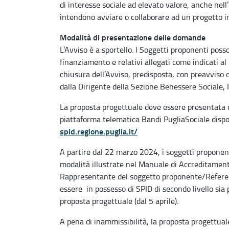
di interesse sociale ad elevato valore, anche nell
intendono avviare o collaborare ad un progetto i
Modalità di presentazione delle domande
L’Avviso è a sportello. I Soggetti proponenti pos
finanziamento e relativi allegati come indicati al
chiusura dell’Avviso, predisposta, con preavviso 
dalla Dirigente della Sezione Benessere Sociale, 
La proposta progettuale deve essere presentata e
piattaforma telematica Bandi PugliaSociale dispon
spid.regione.puglia.it/
A partire dal 22 marzo 2024, i soggetti proponent
modalità illustrate nel Manuale di Accreditamento
Rappresentante del soggetto proponente/Referen
essere in possesso di SPID di secondo livello sia 
proposta progettuale (dal 5 aprile).
A pena di inammissibilità, la proposta progettuale