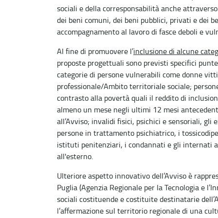
sociali e della corresponsabilità anche attraverso
dei beni comuni, dei beni pubblici, privati e dei be
accompagnamento al lavoro di fasce deboli e vuln
Al fine di promuovere l’
inclusione di alcune cate
proposte progettuali sono previsti specifici punt
categorie di persone vulnerabili come donne vittim
professionale/Ambito territoriale sociale; persone
contrasto alla povertà quali il reddito di inclusione
almeno un mese negli ultimi 12 mesi antecedenti
all’Avviso; invalidi fisici, psichici e sensoriali, gli
persone in trattamento psichiatrico, i tossicodipe
istituti penitenziari, i condannati e gli internat
all'esterno.
Ulteriore aspetto innovativo dell’Avviso è rappr
Puglia (Agenzia Regionale per la Tecnologia e l’
sociali costituende e costituite destinatarie dell’
l’affermazione sul territorio regionale di una cul