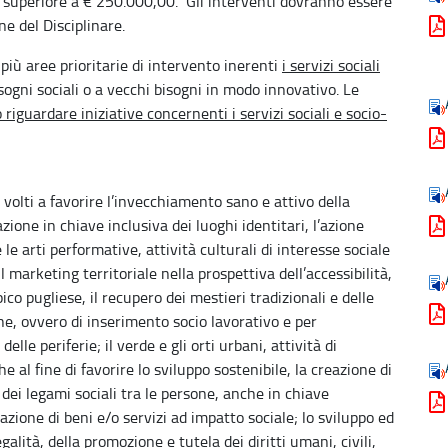
 superiore a € 250.000,00. Gli interventi dovranno essere
ne del Disciplinare.
iù aree prioritarie di intervento inerenti
i servizi sociali
isogni sociali o a vecchi bisogni in modo innovativo. Le
iguardare iniziative concernenti i servizi sociali e socio-
i volti a favorire l’invecchiamento sano e attivo della
azione in chiave inclusiva dei luoghi identitari, l’azione
 le arti performative, attività culturali di interesse sociale
il marketing territoriale nella prospettiva dell’accessibilità,
pico pugliese, il recupero dei mestieri tradizionali e delle
iche, ovvero di inserimento socio lavorativo e per
lle periferie; il verde e gli orti urbani, attività di
 al fine di favorire lo sviluppo sostenibile, la creazione di
 dei legami sociali tra le persone, anche in chiave
zione di beni e/o servizi ad impatto sociale; lo sviluppo ed
galità, della promozione e tutela dei diritti umani, civili,