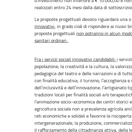
d’investimenti non inferiore a € 10.000,00 e non
realizzati entro 24 mesi dalla data di sottoscrizio
Le proposte progettuali devono riguardare una o p
innovativi
, in grado cioè di rispondere ai nuovi b
proposte progettuali
non potranno in alcun modo r
sanitari ordinari.
Fra i servizi sociali innovativi candidabili:
i serviz
popolazione; la creatività e la cultura, la valorizz
pedagogica del teatro e delle narrazioni e di tutte
con finalità educativa; il turismo, l’accoglienza e 
dell’inclusività e dell’innovazione; l’artigianato ti
tradizioni locali per finalità sociali e/o terapeut
l’animazione socio–economica dei centri storici e de
agricoltura sociale non a prevalenza agricola anche
reti economiche e solidali e favorire la riscoperta
intergenerazionale; la produzione, commercializza
il rafforzamento della cittadinanza attiva, della le