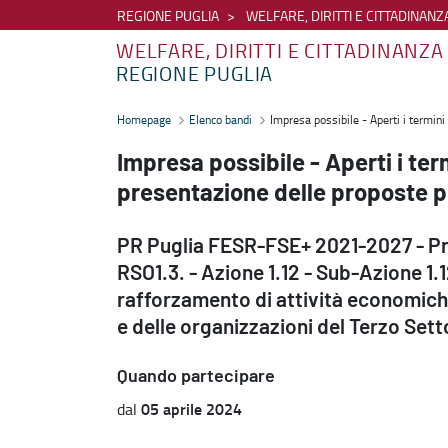
REGIONE PUGLIA
WELFARE, DIRITTI E CITTADINANZ
WELFARE, DIRITTI E CITTADINANZA
REGIONE PUGLIA
Impresa possibile - Aperti i termini dal 5 aprile 2024 per la presen
Homepage
Elenco bandi
Impresa possibile - Aperti i termini
Impresa possibile - Aperti i ter
presentazione delle proposte p
PR Puglia FESR-FSE+ 2021-2027 - Prio
RSO1.3. - Azione 1.12 - Sub-Azione 1.1
rafforzamento di attività economiche
e delle organizzazioni del Terzo Sett
Quando partecipare
05 aprile 2024
dal