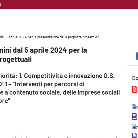
A
tazione delle proposte progettuali - Welfare, diritti e cittadinanza
 dal 5 aprile 2024 per la presentazione delle proposte progettuali
mini dal 5 aprile 2024 per la
rogettuali
rità: 1. Competitività e innovazione O.S.
D
2.1 – “Interventi per percorsi di
 a contenuto sociale, delle imprese sociali
ore”