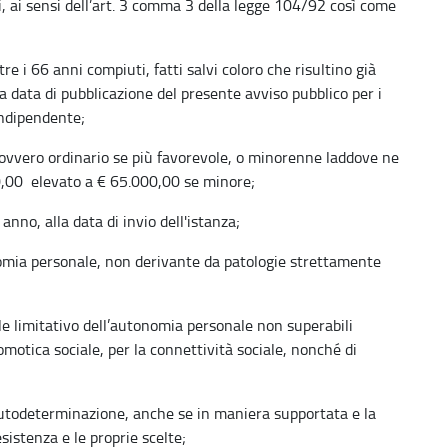
i, ai sensi dell’art. 3 comma 3 della legge 104/92 così come
re i 66 anni compiuti, fatti salvi coloro che risultino già
la data di pubblicazione del presente avviso pubblico per i
 indipendente;
, ovvero ordinario se più favorevole, o minorenne laddove ne
0,00 elevato a € 65.000,00 se minore;
nno, alla data di invio dell'istanza;
nomia personale, non derivante da patologie strettamente
ale limitativo dell’autonomia personale non superabili
domotica sociale, per la connettività sociale, nonché di
autodeterminazione, anche se in maniera supportata e la
istenza e le proprie scelte;