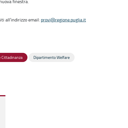
 nuova finestra.
ti all’indirizzo email:
provi@regione.puglia.it
 e Cittadinanza
Dipartimento Welfare