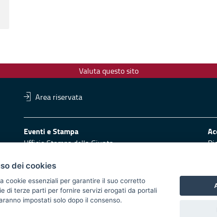
Valuta questo sito
Area riservata
Eventi e Stampa
Ac
Ufficio Stampa della Giunta
Di
Press Regione
Obi
Logo e identità regionale
uso dei cookies
Redazione
Pr
a cookie essenziali per garantire il suo corretto
A
di terze parti per fornire servizi erogati da portali
Responsabili di pubblicazione
Vai
 saranno impostati solo dopo il consenso.
 2014/2020 - Asse XI