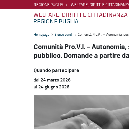
REGIONE PUGLIA
WELFARE, DIRITTI E CITTADINANZ
WELFARE, DIRITTI E CITTADINANZA
REGIONE PUGLIA
Comunità Pro.V.I. – Autonomia, socialità, sport- Nuovo avviso pubb
Homepage
Elenco bandi
Comunità Pro.V.I. – Autonomia, soc
Comunità Pro.V.I. – Autonomia, 
pubblico. Domande a partire d
Quando partecipare
24 marzo 2026
dal
24 giugno 2026
al