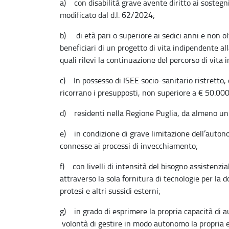
a) con disabilità grave avente diritto ai sostegn
modificato dal d.l. 62/2024;
b) di età pari o superiore ai sedici anni e non olt
beneficiari di un progetto di vita indipendente al
quali rilevi la continuazione del percorso di vita
c) In possesso di ISEE socio-sanitario ristretto
ricorrano i presupposti, non superiore a € 50.00
d) residenti nella Regione Puglia, da almeno un a
e) in condizione di grave limitazione dell’auto
connesse ai processi di invecchiamento;
f) con livelli di intensità del bisogno assistenzi
attraverso la sola fornitura di tecnologie per la 
protesi e altri sussidi esterni;
g) in grado di esprimere la propria capacità di 
volontà di gestire in modo autonomo la propria es