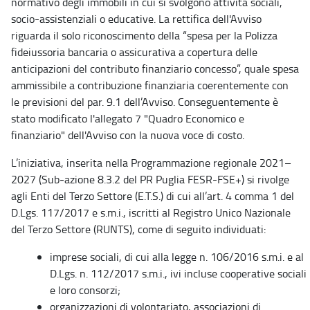
normativo degli immobili in cui si svolgono attività sociali,
socio-assistenziali o educative. La rettifica dell'Avviso
riguarda il solo riconoscimento della “spesa per la Polizza
fideiussoria bancaria o assicurativa a copertura delle
anticipazioni del contributo finanziario concesso”, quale spesa
ammissibile a contribuzione finanziaria coerentemente con
le previsioni del par. 9.1 dell’Avviso. Conseguentemente è
stato modificato l'allegato 7 "Quadro Economico e
finanziario" dell'Avviso con la nuova voce di costo.
L’iniziativa, inserita nella Programmazione regionale 2021–
2027 (Sub‑azione 8.3.2 del PR Puglia FESR-FSE+) si rivolge
agli Enti del Terzo Settore (E.T.S.) di cui all’art. 4 comma 1 del
D.Lgs. 117/2017 e s.m.i., iscritti al Registro Unico Nazionale
del Terzo Settore (RUNTS), come di seguito individuati:
imprese sociali, di cui alla legge n. 106/2016 s.m.i. e al
D.Lgs. n. 112/2017 s.m.i., ivi incluse cooperative sociali
e loro consorzi;
organizzazioni di volontariato, associazioni di