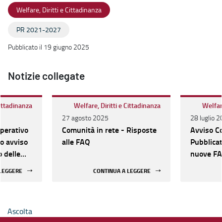
Welfare, Diritti e Cittadinanza
PR 2021-2027
Pubblicato il 19 giugno 2025
Notizie collegate
Cittadinanza
Welfare, Diritti e Cittadinanza
Welfare
27 agosto 2025
28 luglio 
Operativo
Comunità in rete - Risposte
Avviso Co
vo avviso
alle FAQ
Pubblicat
o delle
nuove F
li.
 LEGGERE
CONTINUA A LEGGERE
Ascolta