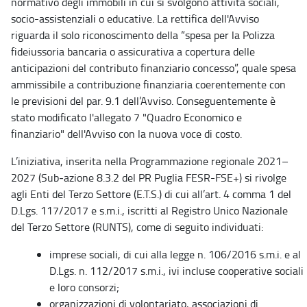
normativo degli immobili in cui si svolgono attività sociali,
socio-assistenziali o educative. La rettifica dell'Avviso
riguarda il solo riconoscimento della “spesa per la Polizza
fideiussoria bancaria o assicurativa a copertura delle
anticipazioni del contributo finanziario concesso”, quale spesa
ammissibile a contribuzione finanziaria coerentemente con
le previsioni del par. 9.1 dell’Avviso. Conseguentemente è
stato modificato l'allegato 7 "Quadro Economico e
finanziario" dell'Avviso con la nuova voce di costo.
L’iniziativa, inserita nella Programmazione regionale 2021–
2027 (Sub‑azione 8.3.2 del PR Puglia FESR-FSE+) si rivolge
agli Enti del Terzo Settore (E.T.S.) di cui all’art. 4 comma 1 del
D.Lgs. 117/2017 e s.m.i., iscritti al Registro Unico Nazionale
del Terzo Settore (RUNTS), come di seguito individuati:
imprese sociali, di cui alla legge n. 106/2016 s.m.i. e al
D.Lgs. n. 112/2017 s.m.i., ivi incluse cooperative sociali
e loro consorzi;
organizzazioni di volontariato, associazioni di