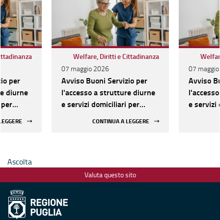
Cittadinanza
Welfare, Diritti e Cittadinanza
Welfare
07 maggio 2026
07 maggio
io per
Avviso Buoni Servizio per
Avviso Bu
re diurne
l'accesso a strutture diurne
l'accesso
 per
e servizi domiciliari per
e servizi 
con
anziani e persone con
anziani e
 LEGGERE
CONTINUA A LEGGERE
 dal 15
disabilità: domande dal 15
disabilit
maggio 2025
maggio 
Ascolta
Valuta questo sito