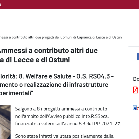
A
ti dei Comuni di Caprarica di Lecce e di Ostuni - Welfare, diritti e
ssi a contributo altri due progetti dei Comuni di Caprarica di Lecce e di Ostuni
Ammessi a contributo altri due
a di Lecce e di Ostuni
rità: 8. Welfare e Salute - O.S. RSO4.3 -
D
ento o realizzazione di infrastrutture
sperimentali”
Salgono a 8 i progetti ammessi a contributo
nell'ambito dell'Avviso pubblico Inte.R.SSeca,
finanziato a valere sull'azione 8.3 del PR 2021-27.
Sono state infatti valutate positivamente dalla