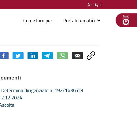
A
A
Come fare per
Portali tematici
 cittadinanza
ocumenti
Determina dirigenziale n. 192/1636 del
2.12.2024
Ascolta