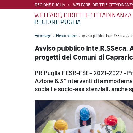
REGIONE PUGLIA
WELFARE, DIRITTI E CITTADINANZ
WELFARE, DIRITTI E CITTADINANZA
REGIONE PUGLIA
Avviso pubblico Inte.R.SSeca. Ammessi a contributo altri due proget
Homepage
Elenco notizie
Avviso pubblico Inte.R.SSeca. Amme
Avviso pubblico Inte.R.SSeca. 
progetti dei Comuni di Capraric
PR Puglia FESR-FSE+ 2021-2027 - Prio
Azione 8.3 “Interventi di ammodernam
sociali e socio-assistenziali, anche 