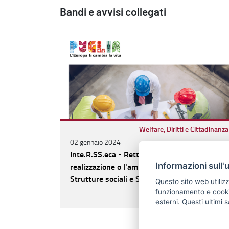
Bandi e avvisi collegati
Welfare, Diritti e Cittadinanza
02 gennaio 2024
Inte.R.SS.eca - Rettificato avviso per la
Informazioni sull'
realizzazione o l'ammodernamento di
Strutture sociali e Socio-assistenziali. Al via,
Questo sito web utilizz
dal 16 gennaio, la presentazione delle
funzionamento e cookie 
CONTINUA A LEGGERE
domande
esterni. Questi ultimi