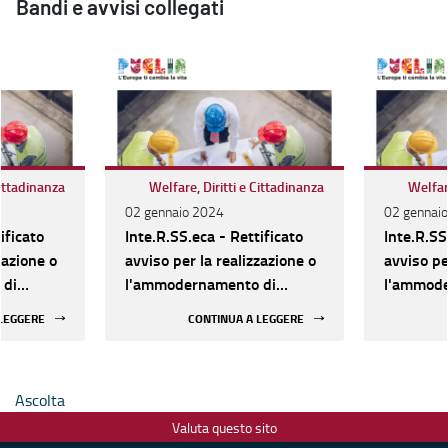
Bandi e avvisi collegati
Cittadinanza
Welfare, Diritti e Cittadinanza
Welfare
02 gennaio 2024
02 gennai
ificato
Inte.R.SS.eca - Rettificato
Inte.R.SS
zazione o
avviso per la realizzazione o
avviso pe
 di
l'ammodernamento di
l'ammode
Socio-
Strutture sociali e Socio-
Strutture
 LEGGERE
CONTINUA A LEGGERE
, dal 16
assistenziali. Al via, dal 16
assistenzi
azione
gennaio, la presentazione
gennaio, 
delle domande
delle do
Ascolta
Valuta questo sito