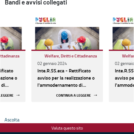
Bandi e avvisi collegati
Cittadinanza
Welfare, Diritti e Cittadinanza
Welfare
02 gennaio 2024
02 gennai
ificato
Inte.R.SS.eca - Rettificato
Inte.R.SS
zazione o
avviso per la realizzazione o
avviso pe
 di
l'ammodernamento di
l'ammode
Socio-
Strutture sociali e Socio-
Strutture
 LEGGERE
CONTINUA A LEGGERE
, dal 16
assistenziali. Al via, dal 16
assistenzi
azione
gennaio, la presentazione
gennaio, 
delle domande
delle do
Ascolta
Valuta questo sito