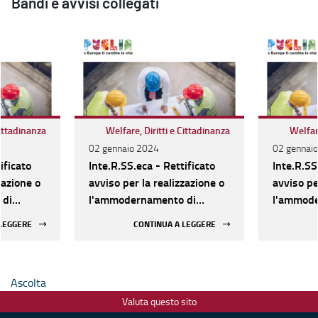
Bandi e avvisi collegati
Cittadinanza
Welfare, Diritti e Cittadinanza
Welfare
02 gennaio 2024
02 gennai
ificato
Inte.R.SS.eca - Rettificato
Inte.R.SS
zazione o
avviso per la realizzazione o
avviso pe
 di
l'ammodernamento di
l'ammode
Socio-
Strutture sociali e Socio-
Strutture
 LEGGERE
CONTINUA A LEGGERE
, dal 16
assistenziali. Al via, dal 16
assistenzi
azione
gennaio, la presentazione
gennaio, 
delle domande
delle do
Ascolta
Valuta questo sito