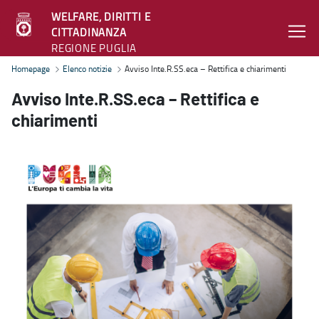
WELFARE, DIRITTI E
CITTADINANZA
REGIONE PUGLIA
Avviso Inte.R.SS.eca – Rettifica e chiarimenti - Welfare, diritti e c
Homepage
Elenco notizie
Avviso Inte.R.SS.eca – Rettifica e chiarimenti
Avviso Inte.R.SS.eca – Rettifica e
chiarimenti