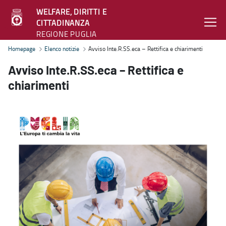
WELFARE, DIRITTI E
CITTADINANZA
REGIONE PUGLIA
Avviso Inte.R.SS.eca – Rettifica e chiarimenti - Welfare, diritti e c
Homepage
Elenco notizie
Avviso Inte.R.SS.eca – Rettifica e chiarimenti
Avviso Inte.R.SS.eca – Rettifica e
chiarimenti