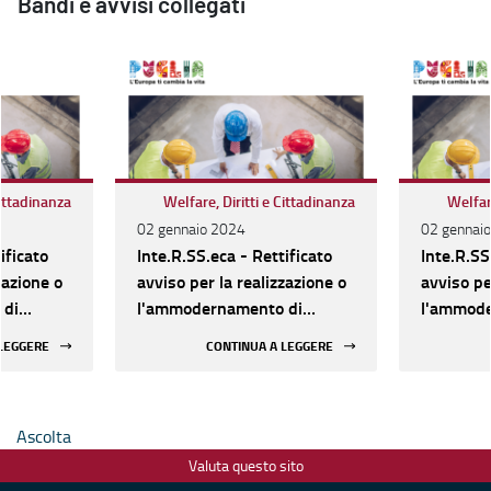
Bandi e avvisi collegati
Cittadinanza
Welfare, Diritti e Cittadinanza
Welfare
02 gennaio 2024
02 gennai
ificato
Inte.R.SS.eca - Rettificato
Inte.R.SS
zazione o
avviso per la realizzazione o
avviso pe
 di
l'ammodernamento di
l'ammode
Socio-
Strutture sociali e Socio-
Strutture
 LEGGERE
CONTINUA A LEGGERE
, dal 16
assistenziali. Al via, dal 16
assistenzi
azione
gennaio, la presentazione
gennaio, 
delle domande
delle do
Ascolta
Valuta questo sito