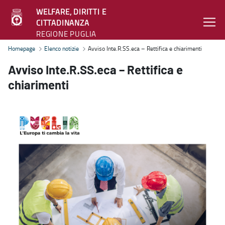
WELFARE, DIRITTI E
CITTADINANZA
REGIONE PUGLIA
Avviso Inte.R.SS.eca – Rettifica e chiarimenti - Welfare, diritti e c
Homepage
Elenco notizie
Avviso Inte.R.SS.eca – Rettifica e chiarimenti
Avviso Inte.R.SS.eca – Rettifica e
chiarimenti