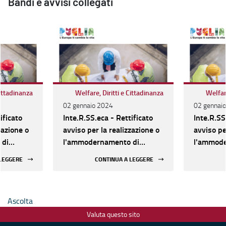
Bandi e avvisi collegati
Cittadinanza
Welfare, Diritti e Cittadinanza
Welfare
02 gennaio 2024
02 gennai
ificato
Inte.R.SS.eca - Rettificato
Inte.R.SS
zazione o
avviso per la realizzazione o
avviso pe
 di
l'ammodernamento di
l'ammode
Socio-
Strutture sociali e Socio-
Strutture
 LEGGERE
CONTINUA A LEGGERE
, dal 16
assistenziali. Al via, dal 16
assistenzi
azione
gennaio, la presentazione
gennaio, 
delle domande
delle do
Ascolta
Valuta questo sito